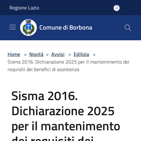
Salta al contenuto principale
Regione Lazio
Comune di Borbona
Home
>
Novità
>
Avvisi
>
Edilizia
>
Sisma 2016. Dichiarazione 2025 per il mantenimento dei
requisiti dei benefici di assistenza
Sisma 2016.
Dichiarazione 2025
per il mantenimento
dei requisiti dei