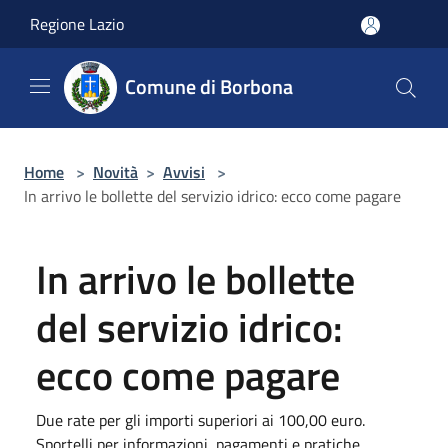
Salta al contenuto principale
Regione Lazio
Comune di Borbona
Home
>
Novità
>
Avvisi
>
In arrivo le bollette del servizio idrico: ecco come pagare
In arrivo le bollette
del servizio idrico:
ecco come pagare
Due rate per gli importi superiori ai 100,00 euro.
Sportelli per informazioni, pagamenti e pratiche.