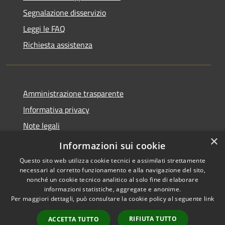
Segnalazione disservizio
Leggi le FAQ
Richiesta assistenza
Amministrazione trasparente
Informativa privacy
Note legali
×
Dichiarazione di accessibilità
Informazioni sui cookie
Questo sito web utilizza cookie tecnici e assimilati strettamente
necessari al corretto funzionamento e alla navigazione del sito,
nonché un cookie tecnico analitico al solo fine di elaborare
informazioni statistiche, aggregate e anonime.
RSS
Copyright © 2026 • Comune di
Per maggiori dettagli, può consultare la cookie policy al seguente
link
Accessibilità
Borbona • Powered by
Privacy
Municipium
Accesso
•
RIFIUTA TUTTO
ACCETTA TUTTO