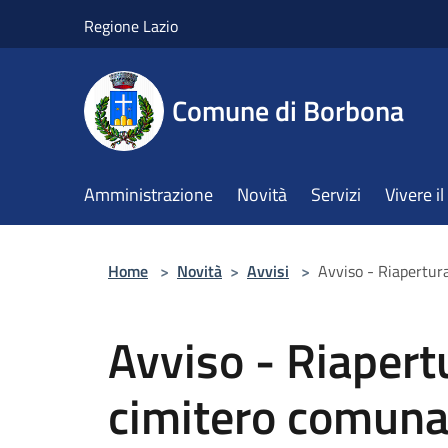
Salta al contenuto principale
Regione Lazio
Comune di Borbona
Amministrazione
Novità
Servizi
Vivere 
Home
>
Novità
>
Avvisi
>
Avviso - Riapertu
Avviso - Riaper
cimitero comuna